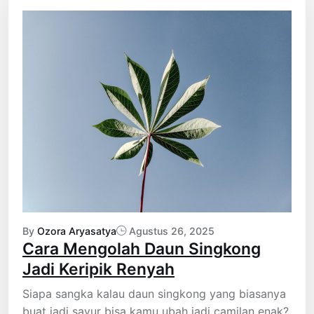
By
Ozora Aryasatya
Agustus 26, 2025
Cara Mengolah Daun Singkong
Jadi Keripik Renyah
Siapa sangka kalau daun singkong yang biasanya
buat jadi sayur bisa kamu ubah jadi camilan enak?