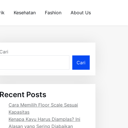
rik
Kesehatan
Fashion
About Us
Cari
Cari
Recent Posts
Cara Memilih Floor Scale Sesuai
Kapasitas
Kenapa Kayu Harus Diamplas? Ini
Alasan yang Sering Diabaikan