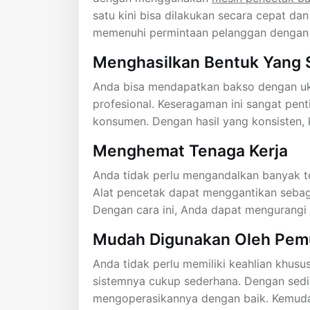
satu kini bisa dilakukan secara cepat da
memenuhi permintaan pelanggan dengan 
Menghasilkan Bentuk Yang
Anda bisa mendapatkan bakso dengan uku
profesional. Keseragaman ini sangat pen
konsumen. Dengan hasil yang konsisten, k
Menghemat Tenaga Kerja
Anda tidak perlu mengandalkan banyak t
Alat pencetak dapat menggantikan sebagi
Dengan cara ini, Anda dapat mengurangi
Mudah Digunakan Oleh Pem
Anda tidak perlu memiliki keahlian khus
sistemnya cukup sederhana. Dengan sedik
mengoperasikannya dengan baik. Kemudah