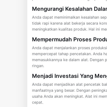
Mengurangi Kesalahan Dala
Anda dapat meminimalkan kesalahan sepe
tidak rapi karena alat bekerja secara kon
meningkatkan kualitas produk. Hal ini m
Mempermudah Proses Produ
Anda dapat menjalankan proses produks
mempercepat tahap pencetakan. Anda ha
memasukkannya ke dalam alat. Dengan pr
ringan.
Menjadi Investasi Yang Me
Anda dapat menjadikan alat pencetak bak
manfaatnya yang besar. Dengan peningkat
usaha Anda akan meningkat. Alat ini m
cepat.