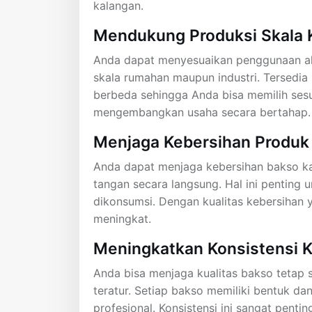
kalangan.
Mendukung Produksi Skala K
Anda dapat menyesuaikan penggunaan ala
skala rumahan maupun industri. Tersedia 
berbeda sehingga Anda bisa memilih sesu
mengembangkan usaha secara bertahap.
Menjaga Kebersihan Produk
Anda dapat menjaga kebersihan bakso ka
tangan secara langsung. Hal ini penting
dikonsumsi. Dengan kualitas kebersihan
meningkat.
Meningkatkan Konsistensi K
Anda bisa menjaga kualitas bakso tetap s
teratur. Setiap bakso memiliki bentuk da
profesional. Konsistensi ini sangat pen