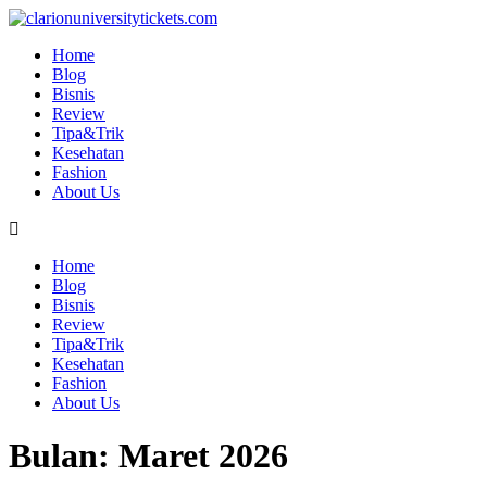
Skip
to
Home
content
Blog
Bisnis
Review
Tipa&Trik
Kesehatan
Fashion
About Us
Home
Blog
Bisnis
Review
Tipa&Trik
Kesehatan
Fashion
About Us
Bulan:
Maret 2026