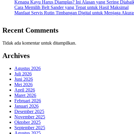
Kenapa Kayu Harus Diamplas? Ini Alasan yang Sering Diabai
Cara Memilih Belt Sander yang Tepat untuk Hasil Maksimal
Manfaat Servis Rutin Timbangan Digital untuk Menjaga Akura
Recent Comments
Tidak ada komentar untuk ditampilkan.
Archives
Agustus 2026
Juli 2026
Juni 2026
Mei 2026
April 2026
Maret 2026
Februari 2026
Januari 2026
Desember 2025
November 2025
Oktober 2025
September 2025
Agustus 2025