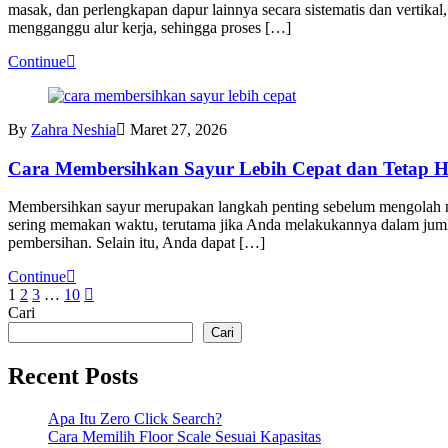
masak, dan perlengkapan dapur lainnya secara sistematis dan vertika
mengganggu alur kerja, sehingga proses […]
Continue
By
Zahra Neshia
Maret 27, 2026
Cara Membersihkan Sayur Lebih Cepat dan Tetap Hi
Membersihkan sayur merupakan langkah penting sebelum mengolah ma
sering memakan waktu, terutama jika Anda melakukannya dalam jum
pembersihan. Selain itu, Anda dapat […]
Continue
Paginasi
1
2
3
…
10
Cari
pos
Cari
Recent Posts
Apa Itu Zero Click Search?
Cara Memilih Floor Scale Sesuai Kapasitas