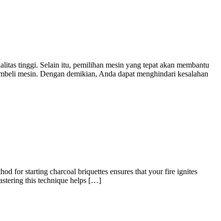
tas tinggi. Selain itu, pemilihan mesin yang tepat akan membantu
 membeli mesin. Dengan demikian, Anda dapat menghindari kesalahan
od for starting charcoal briquettes ensures that your fire ignites
astering this technique helps […]