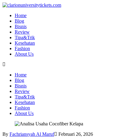
Skip
to
Home
content
Blog
Bisnis
Review
Tipa&Trik
Kesehatan
Fashion
About Us
Home
Blog
Bisnis
Review
Tipa&Trik
Kesehatan
Fashion
About Us
By
Fachriansyah Al Maruf
Februari 26, 2026