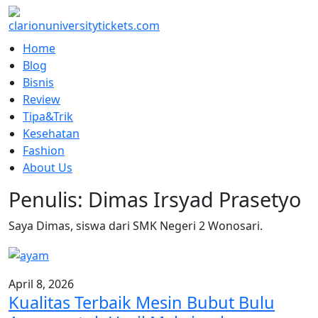
Skip
to
content
Home
Blog
Bisnis
Review
Tipa&Trik
Kesehatan
Fashion
About Us
Penulis:
Dimas Irsyad Prasetyo
Saya Dimas, siswa dari SMK Negeri 2 Wonosari.
April 8, 2026
Kualitas Terbaik Mesin Bubut Bulu