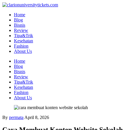
Skip
to
Home
content
Blog
Bisnis
Review
Tipa&Trik
Kesehatan
Fashion
About Us
Home
Blog
Bisnis
Review
Tipa&Trik
Kesehatan
Fashion
About Us
By
permata
April 8, 2026
Cara Membuat Konten Website Sekolah