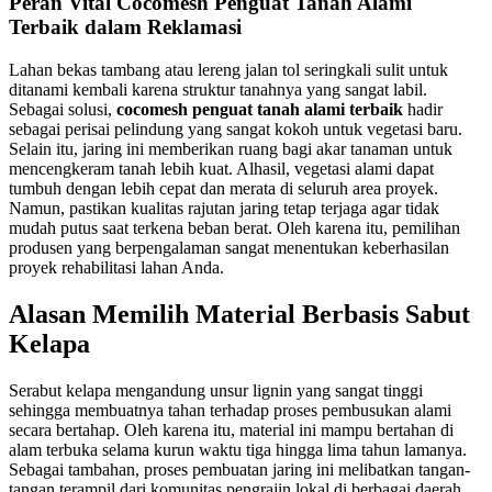
Peran Vital Cocomesh Penguat Tanah Alami
Terbaik dalam Reklamasi
Lahan bekas tambang atau lereng jalan tol seringkali sulit untuk
ditanami kembali karena struktur tanahnya yang sangat labil.
Sebagai solusi,
cocomesh penguat tanah alami terbaik
hadir
sebagai perisai pelindung yang sangat kokoh untuk vegetasi baru.
Selain itu, jaring ini memberikan ruang bagi akar tanaman untuk
mencengkeram tanah lebih kuat. Alhasil, vegetasi alami dapat
tumbuh dengan lebih cepat dan merata di seluruh area proyek.
Namun, pastikan kualitas rajutan jaring tetap terjaga agar tidak
mudah putus saat terkena beban berat. Oleh karena itu, pemilihan
produsen yang berpengalaman sangat menentukan keberhasilan
proyek rehabilitasi lahan Anda.
Alasan Memilih Material Berbasis Sabut
Kelapa
Serabut kelapa mengandung unsur lignin yang sangat tinggi
sehingga membuatnya tahan terhadap proses pembusukan alami
secara bertahap. Oleh karena itu, material ini mampu bertahan di
alam terbuka selama kurun waktu tiga hingga lima tahun lamanya.
Sebagai tambahan, proses pembuatan jaring ini melibatkan tangan-
tangan terampil dari komunitas pengrajin lokal di berbagai daerah.