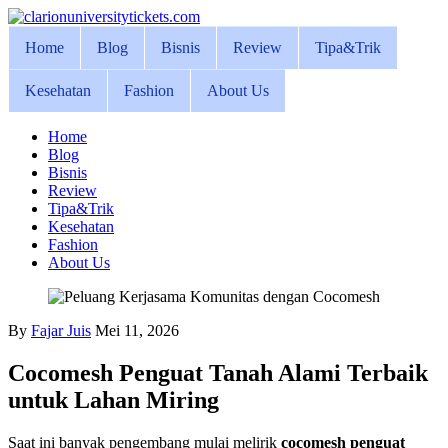
Skip
to
Home
Blog
Bisnis
Review
Tipa&Trik
content
Kesehatan
Fashion
About Us
Home
Blog
Bisnis
Review
Tipa&Trik
Kesehatan
Fashion
About Us
By
Fajar Juis
Mei 11, 2026
Cocomesh Penguat Tanah Alami Terbaik
untuk Lahan Miring
Saat ini banyak pengembang mulai melirik
cocomesh penguat