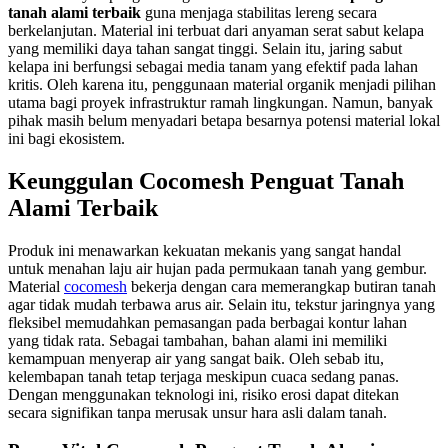
tanah alami terbaik
guna menjaga stabilitas lereng secara
berkelanjutan. Material ini terbuat dari anyaman serat sabut kelapa
yang memiliki daya tahan sangat tinggi. Selain itu, jaring sabut
kelapa ini berfungsi sebagai media tanam yang efektif pada lahan
kritis. Oleh karena itu, penggunaan material organik menjadi pilihan
utama bagi proyek infrastruktur ramah lingkungan. Namun, banyak
pihak masih belum menyadari betapa besarnya potensi material lokal
ini bagi ekosistem.
Keunggulan Cocomesh Penguat Tanah
Alami Terbaik
Produk ini menawarkan kekuatan mekanis yang sangat handal
untuk menahan laju air hujan pada permukaan tanah yang gembur.
Material
cocomesh
bekerja dengan cara memerangkap butiran tanah
agar tidak mudah terbawa arus air. Selain itu, tekstur jaringnya yang
fleksibel memudahkan pemasangan pada berbagai kontur lahan
yang tidak rata. Sebagai tambahan, bahan alami ini memiliki
kemampuan menyerap air yang sangat baik. Oleh sebab itu,
kelembapan tanah tetap terjaga meskipun cuaca sedang panas.
Dengan menggunakan teknologi ini, risiko erosi dapat ditekan
secara signifikan tanpa merusak unsur hara asli dalam tanah.