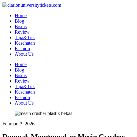
Skip
to
Home
content
Blog
Bisnis
Review
Tipa&Trik
Kesehatan
Fashion
About Us
Home
Blog
Bisnis
Review
Tipa&Trik
Kesehatan
Fashion
About Us
Februari 3, 2026
Dampak Menggunakan Mesin Crusher