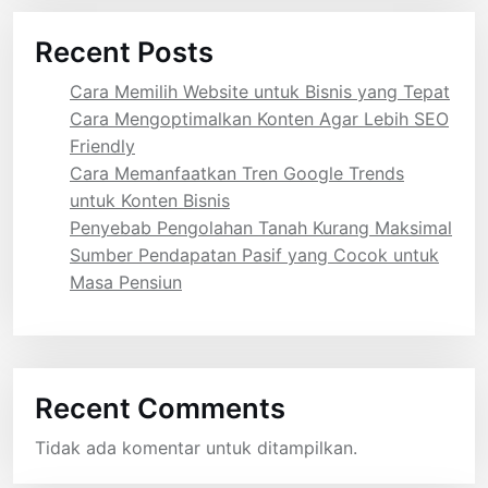
Recent Posts
Cara Memilih Website untuk Bisnis yang Tepat
Cara Mengoptimalkan Konten Agar Lebih SEO
Friendly
Cara Memanfaatkan Tren Google Trends
untuk Konten Bisnis
Penyebab Pengolahan Tanah Kurang Maksimal
Sumber Pendapatan Pasif yang Cocok untuk
Masa Pensiun
Recent Comments
Tidak ada komentar untuk ditampilkan.