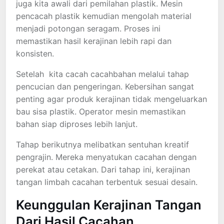
juga kita awali dari pemilahan plastik. Mesin
pencacah plastik kemudian mengolah material
menjadi potongan seragam. Proses ini
memastikan hasil kerajinan lebih rapi dan
konsisten.
Setelah kita cacah cacahbahan melalui tahap
pencucian dan pengeringan. Kebersihan sangat
penting agar produk kerajinan tidak mengeluarkan
bau sisa plastik. Operator mesin memastikan
bahan siap diproses lebih lanjut.
Tahap berikutnya melibatkan sentuhan kreatif
pengrajin. Mereka menyatukan cacahan dengan
perekat atau cetakan. Dari tahap ini, kerajinan
tangan limbah cacahan terbentuk sesuai desain.
Keunggulan Kerajinan Tangan
Dari Hasil Cacahan