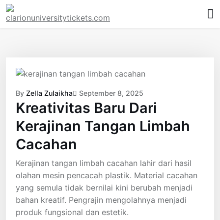
Skip
to
content
By
Zella Zulaikha
September 8, 2025
Kreativitas Baru Dari
Kerajinan Tangan Limbah
Cacahan
Kerajinan tangan limbah cacahan lahir dari hasil
olahan mesin pencacah plastik. Material cacahan
yang semula tidak bernilai kini berubah menjadi
bahan kreatif. Pengrajin mengolahnya menjadi
produk fungsional dan estetik.