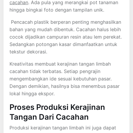
cacahan
. Ada pula yang merangkai pot tanaman
hingga bingkai foto dengan tampilan unik.
Pencacah plastik berperan penting menghasilkan
bahan yang mudah dibentuk. Cacahan halus lebih
cocok dijadikan campuran resin atau lem perekat.
Sedangkan potongan kasar dimanfaatkan untuk
tekstur dekorasi.
Kreativitas membuat kerajinan tangan limbah
cacahan tidak terbatas. Setiap pengrajin
mengembangkan ide sesuai kebutuhan pasar.
Dengan demikian, hasilnya bisa menembus pasar
lokal hingga ekspor.
Proses Produksi Kerajinan
Tangan Dari Cacahan
Produksi kerajinan tangan limbah ini juga dapat