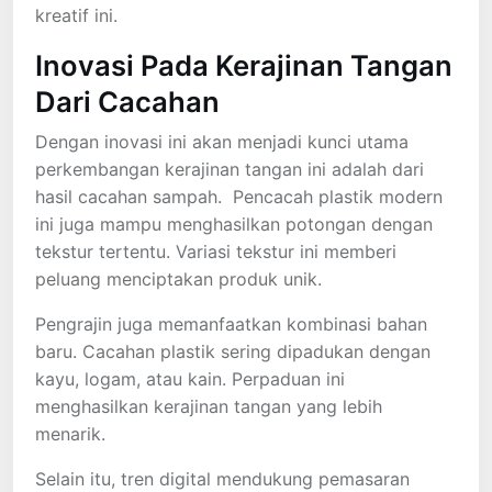
kreatif ini.
Inovasi Pada Kerajinan Tangan
Dari Cacahan
Dengan inovasi ini akan menjadi kunci utama
perkembangan kerajinan tangan ini adalah dari
hasil cacahan sampah. Pencacah plastik modern
ini juga mampu menghasilkan potongan dengan
tekstur tertentu. Variasi tekstur ini memberi
peluang menciptakan produk unik.
Pengrajin juga memanfaatkan kombinasi bahan
baru. Cacahan plastik sering dipadukan dengan
kayu, logam, atau kain. Perpaduan ini
menghasilkan kerajinan tangan yang lebih
menarik.
Selain itu, tren digital mendukung pemasaran