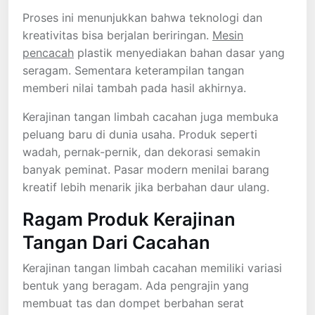
Proses ini menunjukkan bahwa teknologi dan
kreativitas bisa berjalan beriringan.
Mesin
pencacah
plastik menyediakan bahan dasar yang
seragam. Sementara keterampilan tangan
memberi nilai tambah pada hasil akhirnya.
Kerajinan tangan limbah cacahan juga membuka
peluang baru di dunia usaha. Produk seperti
wadah, pernak-pernik, dan dekorasi semakin
banyak peminat. Pasar modern menilai barang
kreatif lebih menarik jika berbahan daur ulang.
Ragam Produk Kerajinan
Tangan Dari Cacahan
Kerajinan tangan limbah cacahan memiliki variasi
bentuk yang beragam. Ada pengrajin yang
membuat tas dan dompet berbahan serat