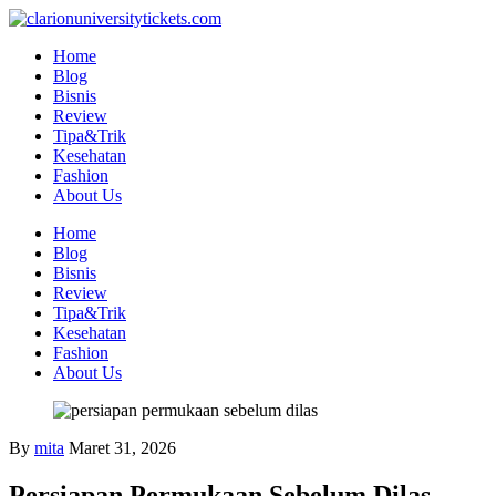
Skip
to
Home
content
Blog
Bisnis
Review
Tipa&Trik
Kesehatan
Fashion
About Us
Home
Blog
Bisnis
Review
Tipa&Trik
Kesehatan
Fashion
About Us
By
mita
Maret 31, 2026
Persiapan Permukaan Sebelum Dilas