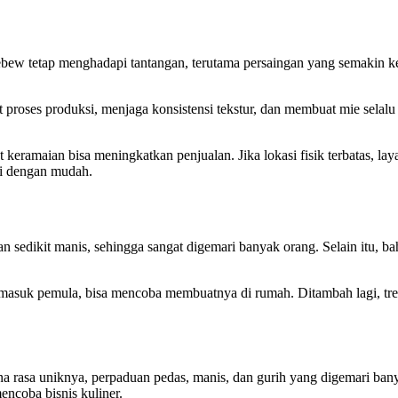
bew tetap menghadapi tantangan, terutama persaingan yang semakin ke
roses produksi, menjaga konsistensi tekstur, dan membuat mie selalu s
t keramaian bisa meningkatkan penjualan. Jika lokasi fisik terbatas, lay
hi dengan mudah.
n sedikit manis, sehingga sangat digemari banyak orang. Selain itu, b
rmasuk pemula, bisa mencoba membuatnya di rumah. Ditambah lagi, tr
 rasa uniknya, perpaduan pedas, manis, dan gurih yang digemari banya
ncoba bisnis kuliner.