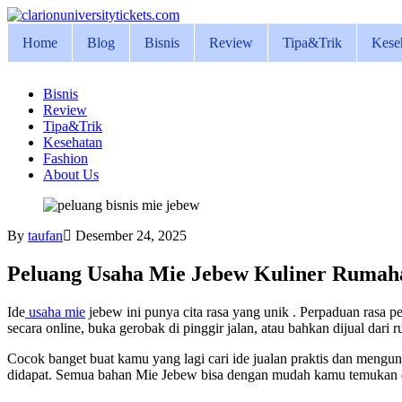
Skip
to
Home
Blog
Bisnis
Review
Tipa&Trik
Kese
content
Bisnis
Review
Tipa&Trik
Kesehatan
Fashion
About Us
By
taufan
Desember 24, 2025
Peluang Usaha Mie Jebew Kuliner Ruma
Ide
usaha mie
jebew ini punya cita rasa yang unik . Perpaduan rasa 
secara online, buka gerobak di pinggir jalan, atau bahkan dijual dari
Cocok banget buat kamu yang lagi cari ide jualan praktis dan mengun
didapat. Semua bahan Mie Jebew bisa dengan mudah kamu temukan di p