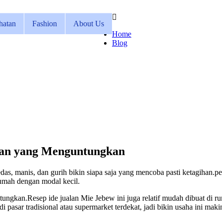
hatan
Fashion
About Us
Home
Blog
han yang Menguntungkan
pedas, manis, dan gurih bikin siapa saja yang mencoba pasti ketagiha
 rumah dengan modal kecil.
tungkan.Resep ide jualan Mie Jebew ini juga relatif mudah dibuat di r
asar tradisional atau supermarket terdekat, jadi bikin usaha ini mak