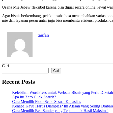
Usaha Mie Jebew fleksibel karena bisa dijual secara online, lewat wa
Agar bisnis berkembang, pelaku usaha bisa menambahkan variasi to
mie dan layanan pesan antar juga bisa membantu efisiensi produksi 
taufan
Cari
Cari
Recent Posts
Kelebihan WordPress untuk Website Bisnis yang Perlu Diketah
Apa Itu Zero Click Search?
Cara Memilih Floor Scale Sesuai Kapasitas
Kenapa Kayu Harus Diamplas? Ini Alasan yang Sering Diabai
Cara Memilih Belt Sander yang Tepat untuk Hasil Maksimal