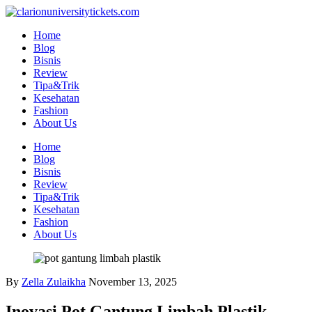
Skip
to
Home
content
Blog
Bisnis
Review
Tipa&Trik
Kesehatan
Fashion
About Us
Home
Blog
Bisnis
Review
Tipa&Trik
Kesehatan
Fashion
About Us
By
Zella Zulaikha
November 13, 2025
Inovasi Pot Gantung Limbah Plastik