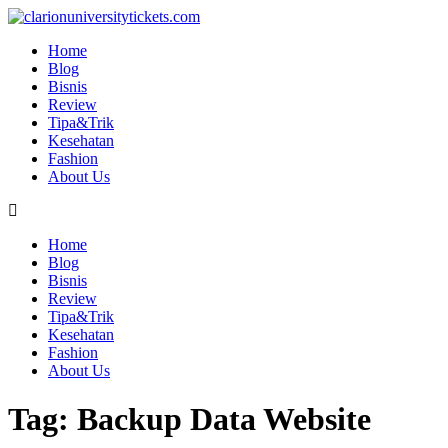
Skip
to
Home
content
Blog
Bisnis
Review
Tipa&Trik
Kesehatan
Fashion
About Us
Home
Blog
Bisnis
Review
Tipa&Trik
Kesehatan
Fashion
About Us
Tag:
Backup Data Website