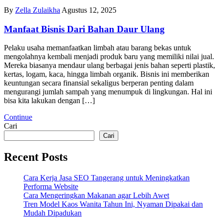
By
Zella Zulaikha
Agustus 12, 2025
Manfaat Bisnis Dari Bahan Daur Ulang
Pelaku usaha memanfaatkan limbah atau barang bekas untuk
mengolahnya kembali menjadi produk baru yang memiliki nilai jual.
Mereka biasanya mendaur ulang berbagai jenis bahan seperti plastik,
kertas, logam, kaca, hingga limbah organik. Bisnis ini memberikan
keuntungan secara finansial sekaligus berperan penting dalam
mengurangi jumlah sampah yang menumpuk di lingkungan. Hal ini
bisa kita lakukan dengan […]
Continue
Cari
Cari
Recent Posts
Cara Kerja Jasa SEO Tangerang untuk Meningkatkan
Performa Website
Cara Mengeringkan Makanan agar Lebih Awet
Tren Model Kaos Wanita Tahun Ini, Nyaman Dipakai dan
Mudah Dipadukan