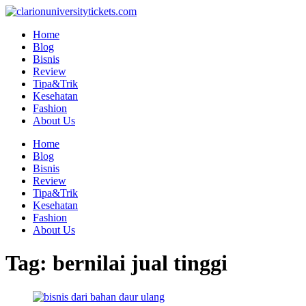
Skip
to
Home
content
Blog
Bisnis
Review
Tipa&Trik
Kesehatan
Fashion
About Us
Home
Blog
Bisnis
Review
Tipa&Trik
Kesehatan
Fashion
About Us
Tag:
bernilai jual tinggi