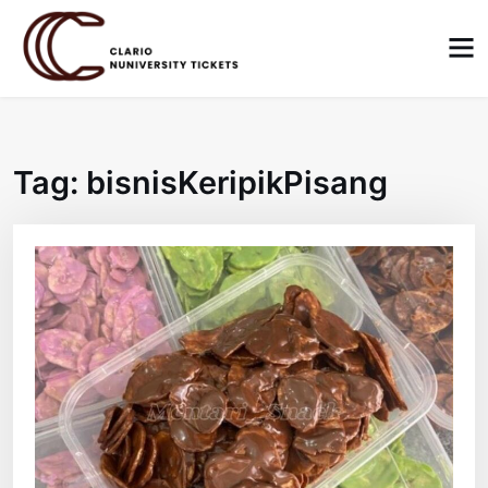
Skip
to
content
Tag:
bisnisKeripikPisang