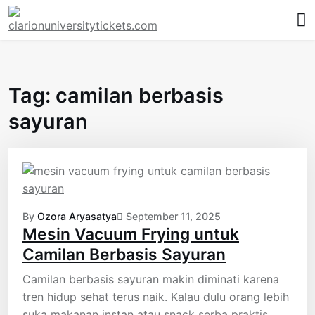
Skip
to
content
Tag:
camilan berbasis
sayuran
By
Ozora Aryasatya
September 11, 2025
Mesin Vacuum Frying untuk
Camilan Berbasis Sayuran
Camilan berbasis sayuran makin diminati karena
tren hidup sehat terus naik. Kalau dulu orang lebih
suka makanan instan atau snack serba praktis,