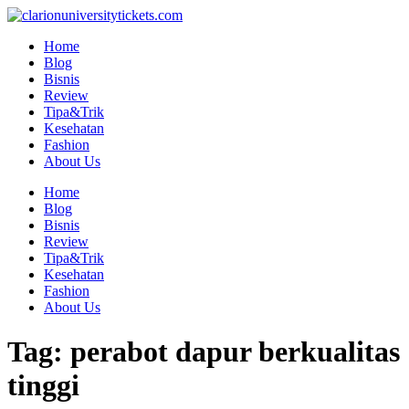
Skip
to
Home
content
Blog
Bisnis
Review
Tipa&Trik
Kesehatan
Fashion
About Us
Home
Blog
Bisnis
Review
Tipa&Trik
Kesehatan
Fashion
About Us
Tag:
perabot dapur berkualitas
tinggi