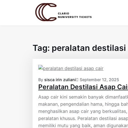
Skip
to
content
Tag:
peralatan destilasi
By
sisca irin zuliani
September 12, 2025
Peralatan Destilasi Asap Cai
Asap cair kini semakin banyak dimanfaat
makanan, pengendalian hama, hingga bah
menghasilkan asap cair yang berkualitas
peralatan khusus. Peralatan destilasi asap
memiliki mutu yang baik, aman digunakan