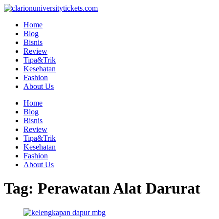
Skip
to
Home
content
Blog
Bisnis
Review
Tipa&Trik
Kesehatan
Fashion
About Us
Home
Blog
Bisnis
Review
Tipa&Trik
Kesehatan
Fashion
About Us
Tag:
Perawatan Alat Darurat