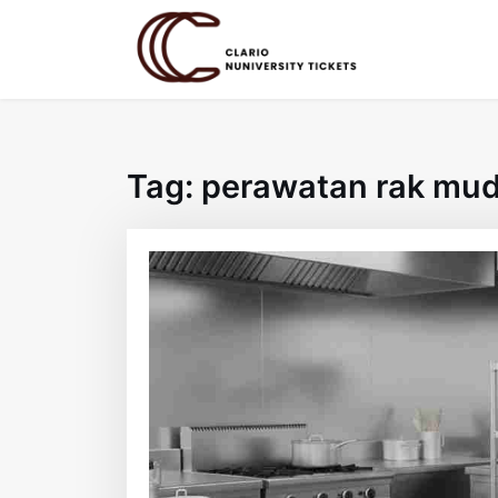
Skip
to
content
Tag:
perawatan rak mu