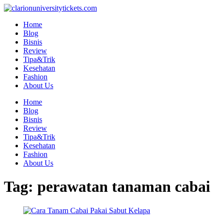
Skip
to
Home
content
Blog
Bisnis
Review
Tipa&Trik
Kesehatan
Fashion
About Us
Home
Blog
Bisnis
Review
Tipa&Trik
Kesehatan
Fashion
About Us
Tag:
perawatan tanaman cabai