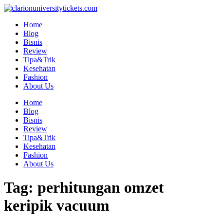
Skip
to
Home
content
Blog
Bisnis
Review
Tipa&Trik
Kesehatan
Fashion
About Us
Home
Blog
Bisnis
Review
Tipa&Trik
Kesehatan
Fashion
About Us
Tag:
perhitungan omzet
keripik vacuum