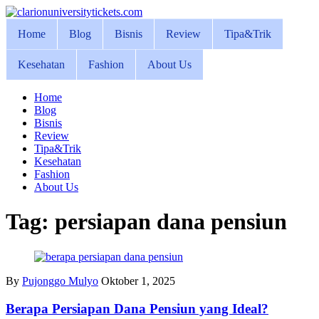
Skip
to
Home
Blog
Bisnis
Review
Tipa&Trik
content
Kesehatan
Fashion
About Us
Home
Blog
Bisnis
Review
Tipa&Trik
Kesehatan
Fashion
About Us
Tag:
persiapan dana pensiun
By
Pujonggo Mulyo
Oktober 1, 2025
Berapa Persiapan Dana Pensiun yang Ideal?