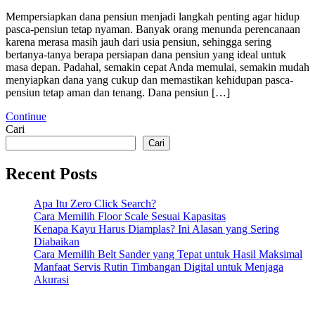
Mempersiapkan dana pensiun menjadi langkah penting agar hidup
pasca-pensiun tetap nyaman. Banyak orang menunda perencanaan
karena merasa masih jauh dari usia pensiun, sehingga sering
bertanya-tanya berapa persiapan dana pensiun yang ideal untuk
masa depan. Padahal, semakin cepat Anda memulai, semakin mudah
menyiapkan dana yang cukup dan memastikan kehidupan pasca-
pensiun tetap aman dan tenang. Dana pensiun […]
Continue
Cari
Cari
Recent Posts
Apa Itu Zero Click Search?
Cara Memilih Floor Scale Sesuai Kapasitas
Kenapa Kayu Harus Diamplas? Ini Alasan yang Sering
Diabaikan
Cara Memilih Belt Sander yang Tepat untuk Hasil Maksimal
Manfaat Servis Rutin Timbangan Digital untuk Menjaga
Akurasi