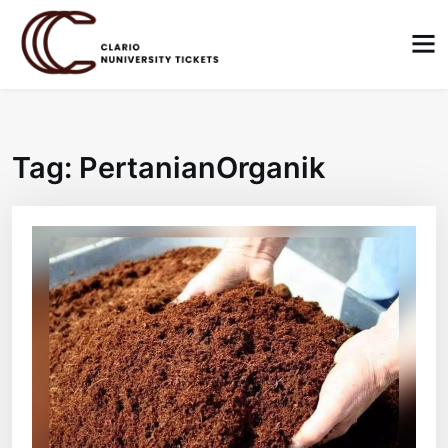
Skip
to
content
Tag:
PertanianOrganik