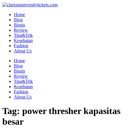
Skip
to
Home
content
Blog
Bisnis
Review
Tipa&Trik
Kesehatan
Fashion
About Us
Home
Blog
Bisnis
Review
Tipa&Trik
Kesehatan
Fashion
About Us
Tag:
power thresher kapasitas
besar