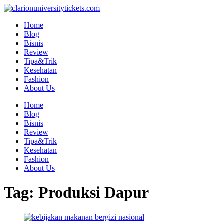
Skip
to
Home
content
Blog
Bisnis
Review
Tipa&Trik
Kesehatan
Fashion
About Us
Home
Blog
Bisnis
Review
Tipa&Trik
Kesehatan
Fashion
About Us
Tag:
Produksi Dapur