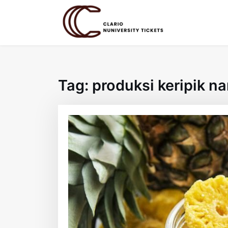
Skip
to
content
Tag:
produksi keripik n