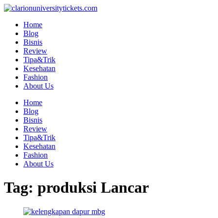
Skip
to
Home
content
Blog
Bisnis
Review
Tipa&Trik
Kesehatan
Fashion
About Us
Home
Blog
Bisnis
Review
Tipa&Trik
Kesehatan
Fashion
About Us
Tag:
produksi Lancar