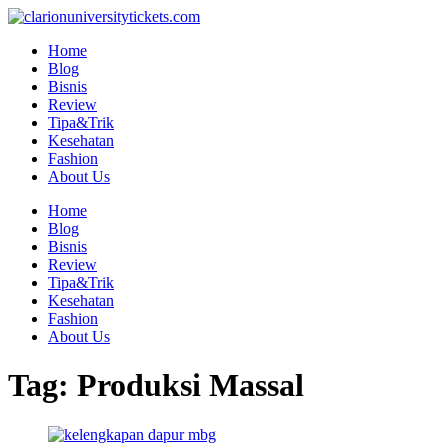
Skip
to
Home
content
Blog
Bisnis
Review
Tipa&Trik
Kesehatan
Fashion
About Us
Home
Blog
Bisnis
Review
Tipa&Trik
Kesehatan
Fashion
About Us
Tag:
Produksi Massal