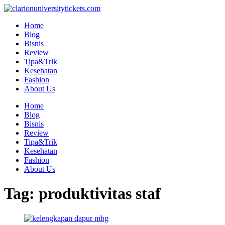
Skip
to
Home
content
Blog
Bisnis
Review
Tipa&Trik
Kesehatan
Fashion
About Us
Home
Blog
Bisnis
Review
Tipa&Trik
Kesehatan
Fashion
About Us
Tag:
produktivitas staf