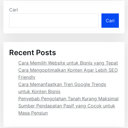
Cari
Cari
Recent Posts
Cara Memilih Website untuk Bisnis yang Tepat
Cara Mengoptimalkan Konten Agar Lebih SEO
Friendly
Cara Memanfaatkan Tren Google Trends
untuk Konten Bisnis
Penyebab Pengolahan Tanah Kurang Maksimal
Sumber Pendapatan Pasif yang Cocok untuk
Masa Pensiun