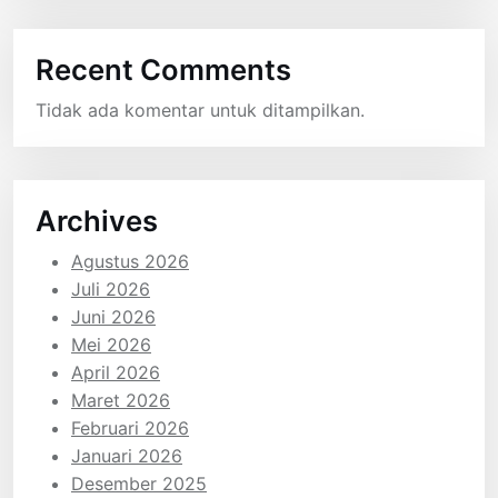
Recent Comments
Tidak ada komentar untuk ditampilkan.
Archives
Agustus 2026
Juli 2026
Juni 2026
Mei 2026
April 2026
Maret 2026
Februari 2026
Januari 2026
Desember 2025