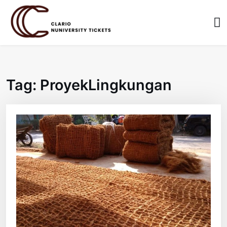
Skip
to
content
Tag:
ProyekLingkungan