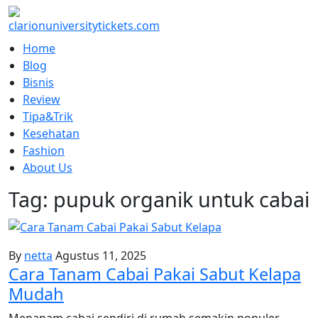
Skip
to
content
Home
Blog
Bisnis
Review
Tipa&Trik
Kesehatan
Fashion
About Us
Tag:
pupuk organik untuk cabai
By
netta
Agustus 11, 2025
Cara Tanam Cabai Pakai Sabut Kelapa
Mudah
Menanam cabai sendiri di rumah semakin populer