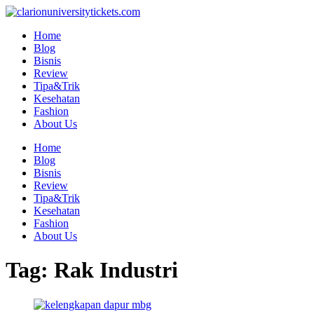
Skip
to
Home
content
Blog
Bisnis
Review
Tipa&Trik
Kesehatan
Fashion
About Us
Home
Blog
Bisnis
Review
Tipa&Trik
Kesehatan
Fashion
About Us
Tag:
Rak Industri