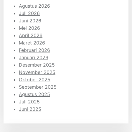
Agustus 2026
Juli 2026
Juni 2026
Mei 2026
April 2026
Maret 2026
Februari 2026
Januari 2026
Desember 2025
November 2025
Oktober 2025
September 2025
Agustus 2025
Juli 2025
Juni 2025