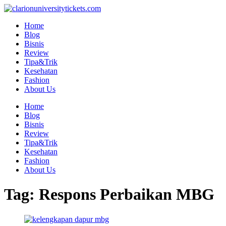
Skip
to
Home
content
Blog
Bisnis
Review
Tipa&Trik
Kesehatan
Fashion
About Us
Home
Blog
Bisnis
Review
Tipa&Trik
Kesehatan
Fashion
About Us
Tag:
Respons Perbaikan MBG