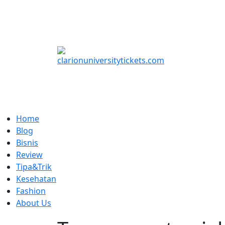
Skip
to
content
Home
Blog
Bisnis
Review
Tipa&Trik
Kesehatan
Fashion
About Us