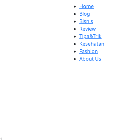
Home
Blog
Bisnis
Review
Tipa&Trik
Kesehatan
Fashion
About Us
ri