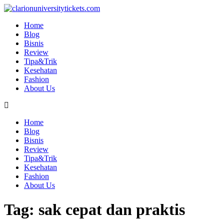
Skip
to
Home
content
Blog
Bisnis
Review
Tipa&Trik
Kesehatan
Fashion
About Us
Home
Blog
Bisnis
Review
Tipa&Trik
Kesehatan
Fashion
About Us
Tag:
sak cepat dan praktis