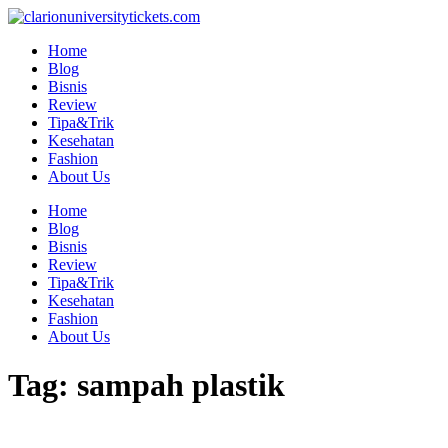
Skip
to
Home
content
Blog
Bisnis
Review
Tipa&Trik
Kesehatan
Fashion
About Us
Home
Blog
Bisnis
Review
Tipa&Trik
Kesehatan
Fashion
About Us
Tag:
sampah plastik