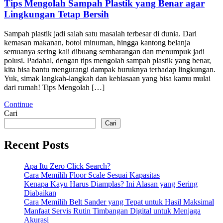
Tips Mengolah Sampah Plastik yang Benar agar
Lingkungan Tetap Bersih
Sampah plastik jadi salah satu masalah terbesar di dunia. Dari
kemasan makanan, botol minuman, hingga kantong belanja
semuanya sering kali dibuang sembarangan dan menumpuk jadi
polusi. Padahal, dengan tips mengolah sampah plastik yang benar,
kita bisa bantu mengurangi dampak buruknya terhadap lingkungan.
Yuk, simak langkah-langkah dan kebiasaan yang bisa kamu mulai
dari rumah! Tips Mengolah […]
Continue
Cari
Cari
Recent Posts
Apa Itu Zero Click Search?
Cara Memilih Floor Scale Sesuai Kapasitas
Kenapa Kayu Harus Diamplas? Ini Alasan yang Sering
Diabaikan
Cara Memilih Belt Sander yang Tepat untuk Hasil Maksimal
Manfaat Servis Rutin Timbangan Digital untuk Menjaga
Akurasi