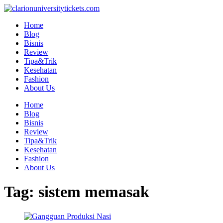
Skip
to
Home
content
Blog
Bisnis
Review
Tipa&Trik
Kesehatan
Fashion
About Us
Home
Blog
Bisnis
Review
Tipa&Trik
Kesehatan
Fashion
About Us
Tag:
sistem memasak