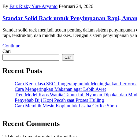
By
Faiz Rizky Yure Aryanto
Februari 24, 2026
Standar Solid Rack untuk Penyimpanan Rapi, Aman,
Standar solid rack menjadi acuan penting dalam sistem penyimpanan 
rapi, terstruktur, dan mudah diakses. Dengan sistem penyimpanan yang
Continue
Cari
Cari
Recent Posts
Cara Kerja Jasa SEO Tangerang untuk Meningkatkan Performa
Cara Mengeringkan Makanan agar Lebih Awet
Tren Model Kaos Wanita Tahun Ini, Nyaman Dipakai dan Mu
Penyebab Biji Kopi Pecah saat Proses Hulling
Cara Memilih Mesin Kopi untuk Usaha Coffee Shop
Recent Comments
Tidak ada komentar untuk ditampilkan.