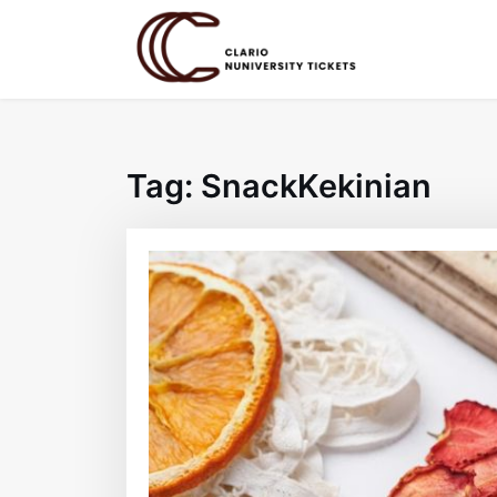
Skip
to
content
Tag:
SnackKekinian