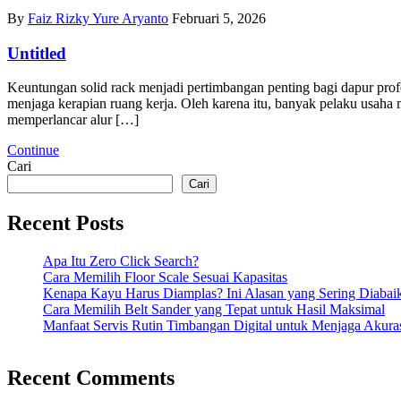
By
Faiz Rizky Yure Aryanto
Februari 5, 2026
Untitled
Keuntungan solid rack menjadi pertimbangan penting bagi dapur pro
menjaga kerapian ruang kerja. Oleh karena itu, banyak pelaku usaha
memperlancar alur […]
Continue
Cari
Cari
Recent Posts
Apa Itu Zero Click Search?
Cara Memilih Floor Scale Sesuai Kapasitas
Kenapa Kayu Harus Diamplas? Ini Alasan yang Sering Diabai
Cara Memilih Belt Sander yang Tepat untuk Hasil Maksimal
Manfaat Servis Rutin Timbangan Digital untuk Menjaga Akura
Recent Comments