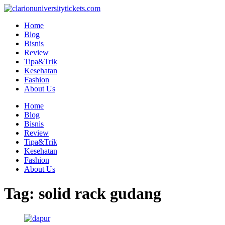
Skip
to
Home
content
Blog
Bisnis
Review
Tipa&Trik
Kesehatan
Fashion
About Us
Home
Blog
Bisnis
Review
Tipa&Trik
Kesehatan
Fashion
About Us
Tag:
solid rack gudang