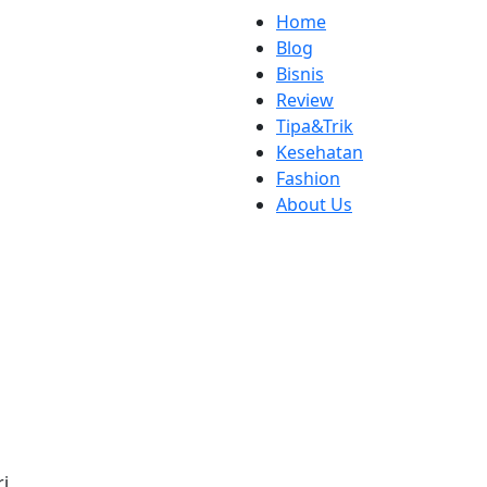
Home
Blog
Bisnis
Review
Tipa&Trik
Kesehatan
Fashion
About Us
ri