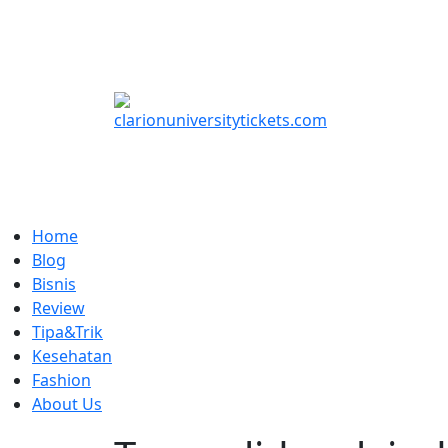
Skip
to
content
Home
Blog
Bisnis
Review
Tipa&Trik
Kesehatan
Fashion
About Us