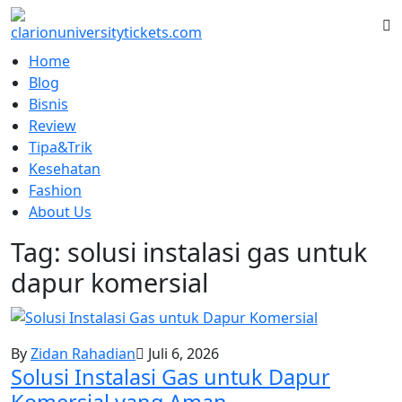
Skip
to
content
Home
Blog
Bisnis
Review
Tipa&Trik
Kesehatan
Fashion
About Us
Tag:
solusi instalasi gas untuk
dapur komersial
By
Zidan Rahadian
Juli 6, 2026
Solusi Instalasi Gas untuk Dapur
Komersial yang Aman