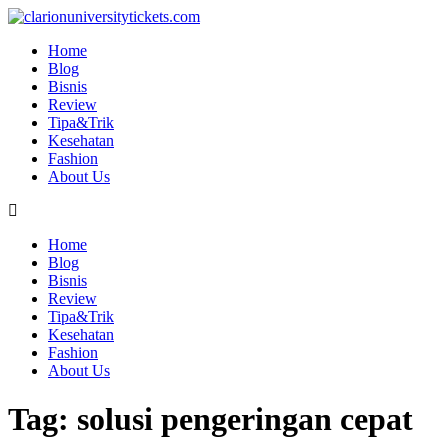
Skip
to
Home
content
Blog
Bisnis
Review
Tipa&Trik
Kesehatan
Fashion
About Us
Home
Blog
Bisnis
Review
Tipa&Trik
Kesehatan
Fashion
About Us
Tag:
solusi pengeringan cepat