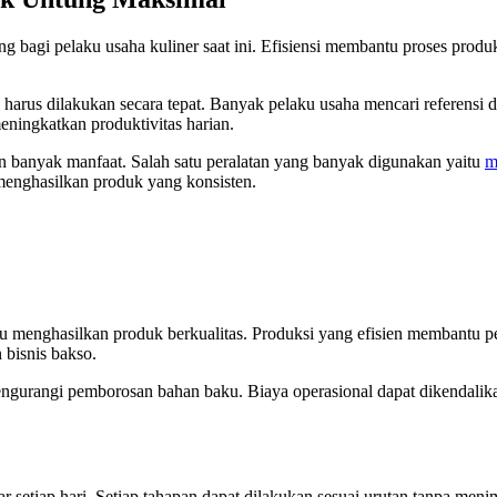
g bagi pelaku usaha kuliner saat ini. Efisiensi membantu proses produks
 harus dilakukan secara tepat. Banyak pelaku usaha mencari referensi d
meningkatkan produktivitas harian.
n banyak manfaat. Salah satu peralatan yang banyak digunakan yaitu
m
menghasilkan produk yang konsisten.
 menghasilkan produk berkualitas. Produksi yang efisien membantu p
 bisnis bakso.
engurangi pemborosan bahan baku. Biaya operasional dapat dikendalika
car setiap hari. Setiap tahapan dapat dilakukan sesuai urutan tanpa m