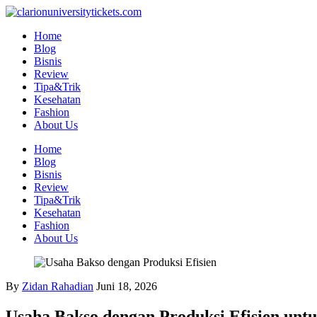
Skip
to
Home
content
Blog
Bisnis
Review
Tipa&Trik
Kesehatan
Fashion
About Us
Home
Blog
Bisnis
Review
Tipa&Trik
Kesehatan
Fashion
About Us
By
Zidan Rahadian
Juni 18, 2026
Usaha Bakso dengan Produksi Efisien un