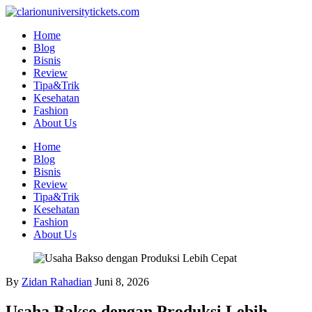
Skip
to
Home
content
Blog
Bisnis
Review
Tipa&Trik
Kesehatan
Fashion
About Us
Home
Blog
Bisnis
Review
Tipa&Trik
Kesehatan
Fashion
About Us
By
Zidan Rahadian
Juni 8, 2026
Usaha Bakso dengan Produksi Lebih