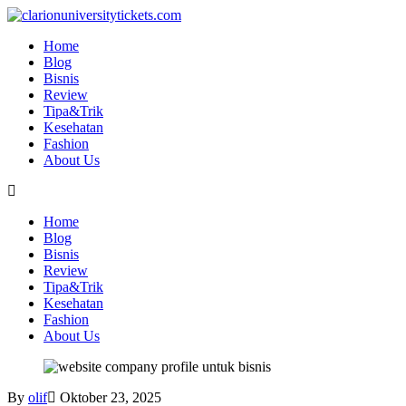
Skip
to
Home
content
Blog
Bisnis
Review
Tipa&Trik
Kesehatan
Fashion
About Us
Home
Blog
Bisnis
Review
Tipa&Trik
Kesehatan
Fashion
About Us
By
olif
Oktober 23, 2025