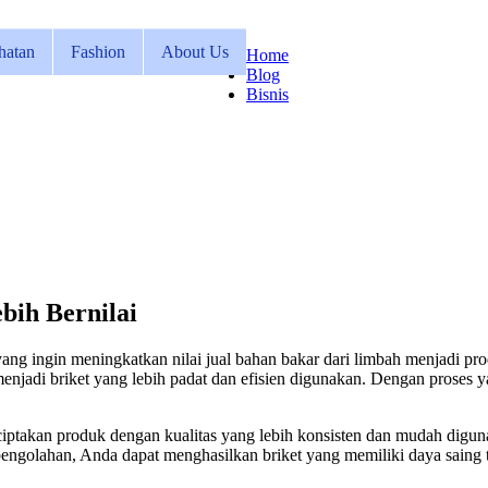
hatan
Fashion
About Us
Home
Blog
Bisnis
bih Bernilai
yang ingin meningkatkan nilai jual bahan bakar dari limbah menjadi p
menjadi briket yang lebih padat dan efisien digunakan. Dengan proses
iptakan produk dengan kualitas yang lebih konsisten dan mudah diguna
ngolahan, Anda dapat menghasilkan briket yang memiliki daya saing ti